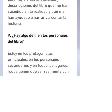
descripciones del libro que me han 
sucedido en la realidad y que me 
han ayudado a narrar y a contar la 
historia.
9. ¿Hay algo de ti en los personajes 
del libro?
Estoy en los protagonistas 
principales, en los personajes 
secundarios y en todos los lugares. 
Todos tienen que ver realmente con 
el autor. Puedo parecerme a un 
personaje u otro y todos tienen 
rasgos míos. Las personas no tienen 
una sola personalidad y ésta se 
refleja en cada uno de ellos y en 
situaciones diferentes. Yo soy todos.