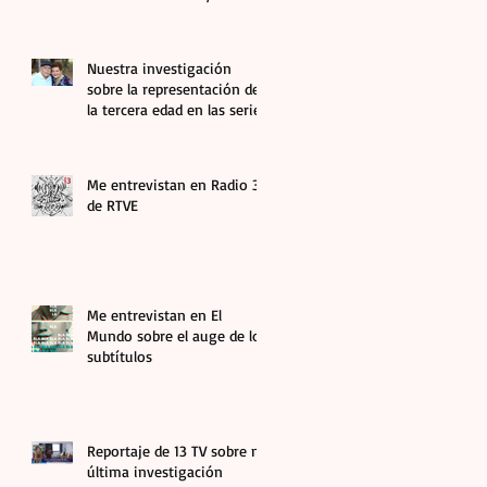
abuelas en el audiovisual
Nuestra investigación
sobre la representación de
la tercera edad en las series
más vistas aparece en El
Debate
Me entrevistan en Radio 3
de RTVE
Me entrevistan en El
Mundo sobre el auge de los
subtítulos
Reportaje de 13 TV sobre mi
última investigación