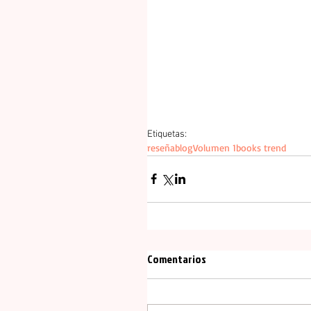
Etiquetas:
reseña
blog
Volumen 1
books trend
Comentarios