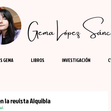
S GEMA
LIBROS
INVESTIGACIÓN
C
 la revista Alquibla
uí
.