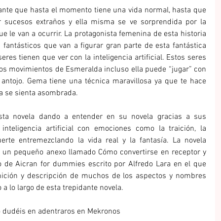
nte que hasta el momento tiene una vida normal, hasta que 
 sucesos extraños y ella misma se ve sorprendida por la 
 le van a ocurrir. La protagonista femenina de esta historia 
 fantásticos que van a figurar gran parte de esta fantástica 
res tienen que ver con la inteligencia artificial. Estos seres 
os movimientos de Esmeralda incluso ella puede “jugar” con 
u antojo. Gema tiene una técnica maravillosa ya que te hace 
ta se sienta asombrada.
ta novela dando a entender en su novela gracias a sus 
inteligencia artificial con emociones como la traición, la 
erte entremezclando la vida real y la fantasía. La novela 
n un pequeño anexo llamado Cómo convertirse en receptor y 
io de Aicran for dummies escrito por Alfredo Lara en el que 
nición y descripción de muchos de los aspectos y nombres 
a lo largo de esta trepidante novela.
no dudéis en adentraros en Mekronos