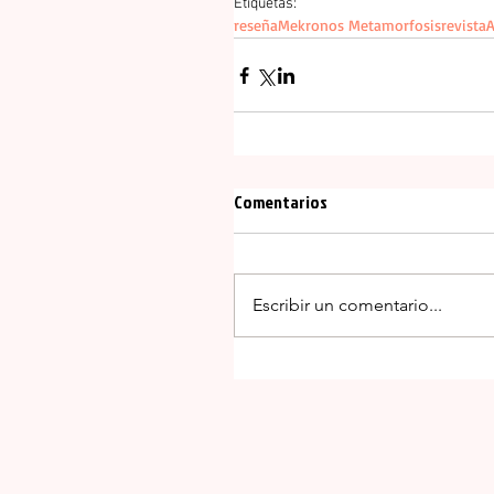
Etiquetas:
reseña
Mekronos Metamorfosis
revista
A
Comentarios
Escribir un comentario...