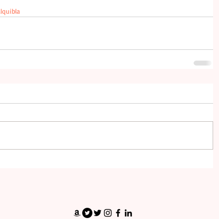
lquibla
¡SÍGUEME!