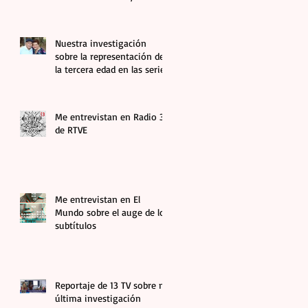
abuelas en el audiovisual
Nuestra investigación
sobre la representación de
la tercera edad en las series
más vistas aparece en El
Debate
Me entrevistan en Radio 3
de RTVE
Me entrevistan en El
Mundo sobre el auge de los
subtítulos
Reportaje de 13 TV sobre mi
última investigación