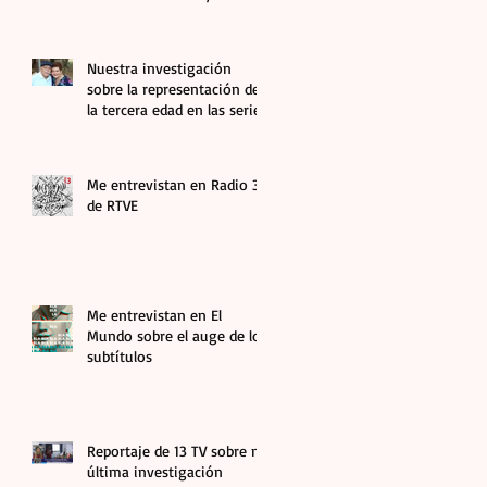
abuelas en el audiovisual
Nuestra investigación
sobre la representación de
la tercera edad en las series
más vistas aparece en El
Debate
Me entrevistan en Radio 3
de RTVE
Me entrevistan en El
Mundo sobre el auge de los
subtítulos
Reportaje de 13 TV sobre mi
última investigación