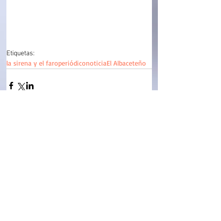
Etiquetas:
la sirena y el faro
periódico
noticia
El Albaceteño
Comentarios
Escribir un comentario...