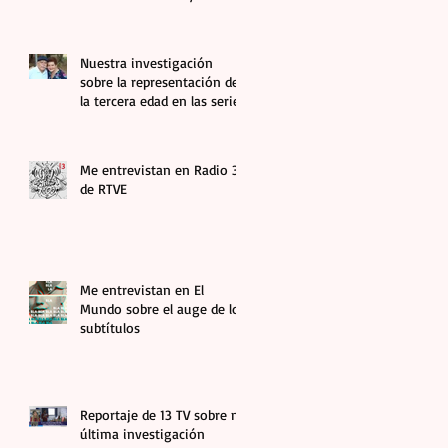
abuelas en el audiovisual
Nuestra investigación
sobre la representación de
la tercera edad en las series
más vistas aparece en El
Debate
Me entrevistan en Radio 3
de RTVE
Me entrevistan en El
Mundo sobre el auge de los
subtítulos
Reportaje de 13 TV sobre mi
última investigación