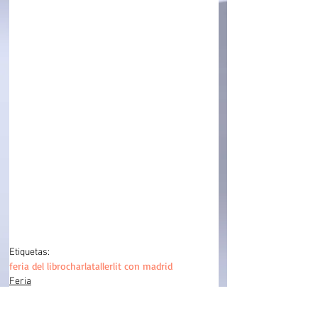
Etiquetas:
feria del libro
charla
taller
lit con madrid
Feria
Presentación
Ponencias y talleres