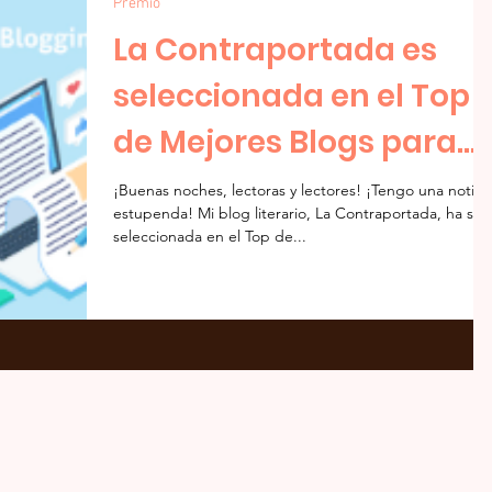
Premio
La Contraportada es
seleccionada en el Top
de Mejores Blogs para
Escritores de Letra
¡Buenas noches, lectoras y lectores! ¡Tengo una notici
estupenda! Mi blog literario, La Contraportada, ha sid
Minúscula
seleccionada en el Top de...