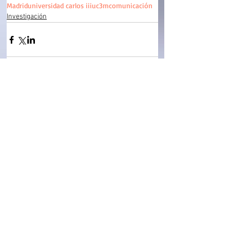
Madrid
universidad carlos iii
uc3m
comunicación
Investigación
Comentarios
Escribir un comentario...
¡SÍGUEME!